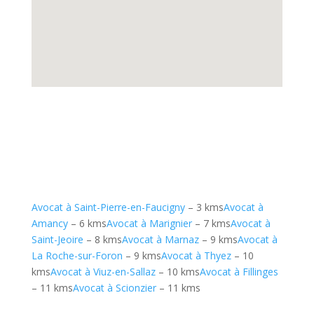
Avocat à Saint-Pierre-en-Faucigny
– 3 kms
Avocat à
Amancy
– 6 kms
Avocat à Marignier
– 7 kms
Avocat à
Saint-Jeoire
– 8 kms
Avocat à Marnaz
– 9 kms
Avocat à
La Roche-sur-Foron
– 9 kms
Avocat à Thyez
– 10
kms
Avocat à Viuz-en-Sallaz
– 10 kms
Avocat à Fillinges
– 11 kms
Avocat à Scionzier
– 11 kms