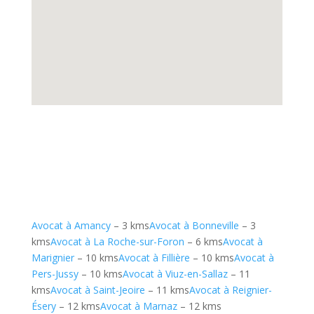
Avocat à Amancy
– 3 kms
Avocat à Bonneville
– 3
kms
Avocat à La Roche-sur-Foron
– 6 kms
Avocat à
Marignier
– 10 kms
Avocat à Fillière
– 10 kms
Avocat à
Pers-Jussy
– 10 kms
Avocat à Viuz-en-Sallaz
– 11
kms
Avocat à Saint-Jeoire
– 11 kms
Avocat à Reignier-
Ésery
– 12 kms
Avocat à Marnaz
– 12 kms