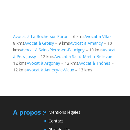
Avocat à La Roche-sur-Foron
– 6 kms
Avocat à Villaz
–
8 kms
Avocat à Groisy
– 9 kms
Avocat à Amancy
– 10
kms
Avocat à Saint-Pierre-en-Faucigny
– 10 kms
Avocat
à Pers-Jussy
– 12 kms
Avocat à Saint-Martin-Bellevue
–
12 kms
Avocat à Argonay
– 12 kms
Avocat à Thônes
–
12 kms
Avocat à Annecy-le-Vieux
– 13 kms
A propos
:
Mentions légales
Contact
Plan du site