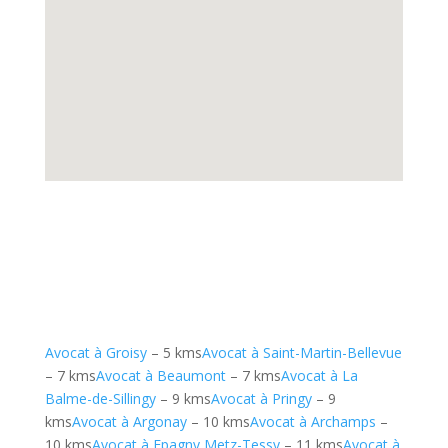
Avocat à Groisy
– 5 kms
Avocat à Saint-Martin-Bellevue
– 7 kms
Avocat à Beaumont
– 7 kms
Avocat à La
Balme-de-Sillingy
– 9 kms
Avocat à Pringy
– 9
kms
Avocat à Argonay
– 10 kms
Avocat à Archamps
–
10 kms
Avocat à Epagny Metz-Tessy
– 11 kms
Avocat à