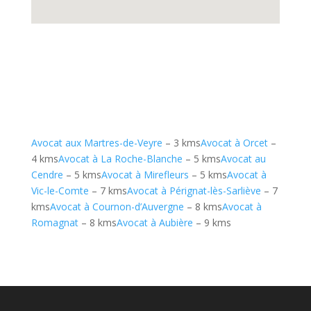
Avocat aux Martres-de-Veyre
– 3 kms
Avocat à Orcet
–
4 kms
Avocat à La Roche-Blanche
– 5 kms
Avocat au
Cendre
– 5 kms
Avocat à Mirefleurs
– 5 kms
Avocat à
Vic-le-Comte
– 7 kms
Avocat à Pérignat-lès-Sarliève
– 7
kms
Avocat à Cournon-d’Auvergne
– 8 kms
Avocat à
Romagnat
– 8 kms
Avocat à Aubière
– 9 kms