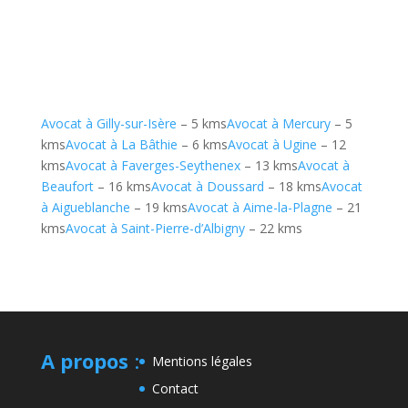
Avocat à Gilly-sur-Isère
– 5 kms
Avocat à Mercury
– 5
kms
Avocat à La Bâthie
– 6 kms
Avocat à Ugine
– 12
kms
Avocat à Faverges-Seythenex
– 13 kms
Avocat à
Beaufort
– 16 kms
Avocat à Doussard
– 18 kms
Avocat
à Aigueblanche
– 19 kms
Avocat à Aime-la-Plagne
– 21
kms
Avocat à Saint-Pierre-d’Albigny
– 22 kms
A propos
:
Mentions légales
Contact