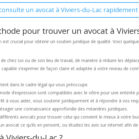
 consulte un avocat à Viviers-du-Lac rapidement 
thode pour trouver un avocat à Vivier
n est crucial pour obtenir un soutien juridique de qualité. Voici quel
é de chez soi ou de son lieu de travail, de manière à réduire les dépla
t capable s’exprimer de façon claire et adaptée à votre niveau de c
ent dans le cadre légal qui vous préoccupe.
e mode d’expression sont compatibles avec le vôtre pour une entente pr
prêt à vous aider, vous soutenir juridiquement et à répondre à vos r
présager une connaissance approfondie des méandres juridiques.
s différents avocats pour trouver celui qui convient le mieux à votre bu
 avocat ce qu’ils en pensent, ou étudiez les avis sur internet afin de
 Viviers-du-Lac ?