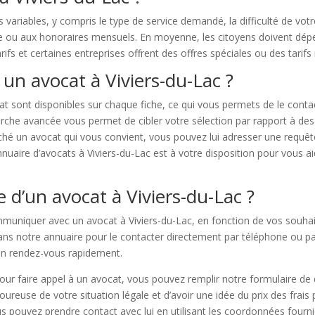
 variables, y compris le type de service demandé, la difficulté de vot
che ou aux honoraires mensuels. En moyenne, les citoyens doivent dé
rifs et certaines entreprises offrent des offres spéciales ou des tarifs
un avocat à Viviers-du-Lac ?
at sont disponibles sur chaque fiche, ce qui vous permets de le cont
e avancée vous permet de cibler votre sélection par rapport à des crit
iché un avocat qui vous convient, vous pouvez lui adresser une requê
nnuaire d’avocats à Viviers-du-Lac est à votre disposition pour vous ai
 d’un avocat à Viviers-du-Lac ?
ommuniquer avec un avocat à Viviers-du-Lac, en fonction de vos souhait
ans notre annuaire pour le contacter directement par téléphone ou par
un rendez-vous rapidement.
pour faire appel à un avocat, vous pouvez remplir notre formulaire de
oureuse de votre situation légale et d’avoir une idée du prix des frais
us pouvez prendre contact avec lui en utilisant les coordonnées fourn