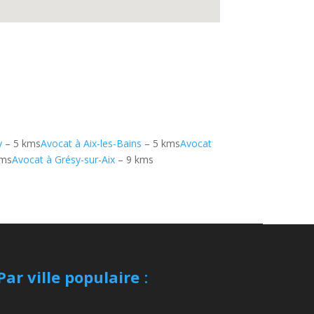
y
– 5 kms
Avocat à Aix-les-Bains
– 5 kms
Avocat
kms
Avocat à Grésy-sur-Aix
– 9 kms
Par ville populaire
: