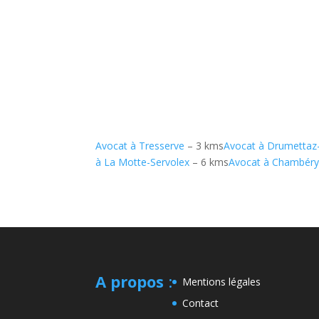
Avocat à Tresserve
– 3 kms
Avocat à Drumettaz
à La Motte-Servolex
– 6 kms
Avocat à Chambér
A propos
:
Mentions légales
Contact