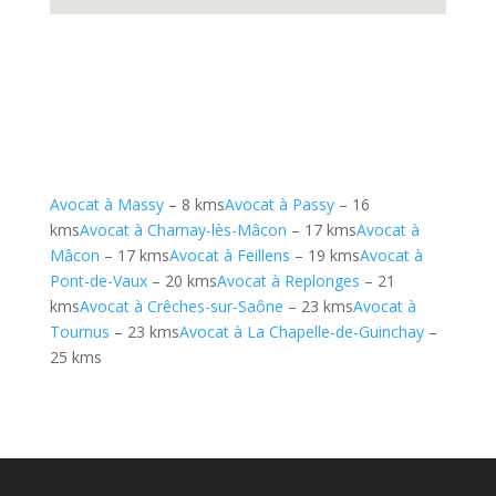
Avocat à Massy
– 8 kms
Avocat à Passy
– 16
kms
Avocat à Charnay-lès-Mâcon
– 17 kms
Avocat à
Mâcon
– 17 kms
Avocat à Feillens
– 19 kms
Avocat à
Pont-de-Vaux
– 20 kms
Avocat à Replonges
– 21
kms
Avocat à Crêches-sur-Saône
– 23 kms
Avocat à
Tournus
– 23 kms
Avocat à La Chapelle-de-Guinchay
–
25 kms