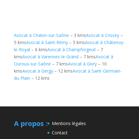
Avocat à Chalon-sur-Saône
– 3 kms
Avocat à Crissey
–
5 kms
Avocat à Saint-Rémy
– 5 kms
Avocat à Châtenoy-
le-Royal
– 6 kms
Avocat à Champforgeuil
– 7
kms
Avocat à Varennes-le-Grand
– 7 kms
Avocat à
Ouroux-sur-Saône
– 7 kms
Avocat à Givry
– 10
kms
Avocat à Gergy
– 12 kms
Avocat à Saint-Germain-
du-Plain
– 12 kms
A propos
:
Mentions légales
Contact