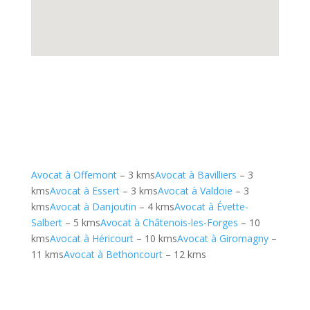
Avocat à Offemont
– 3 kms
Avocat à Bavilliers
– 3
kms
Avocat à Essert
– 3 kms
Avocat à Valdoie
– 3
kms
Avocat à Danjoutin
– 4 kms
Avocat à Évette-
Salbert
– 5 kms
Avocat à Châtenois-les-Forges
– 10
kms
Avocat à Héricourt
– 10 kms
Avocat à Giromagny
–
11 kms
Avocat à Bethoncourt
– 12 kms