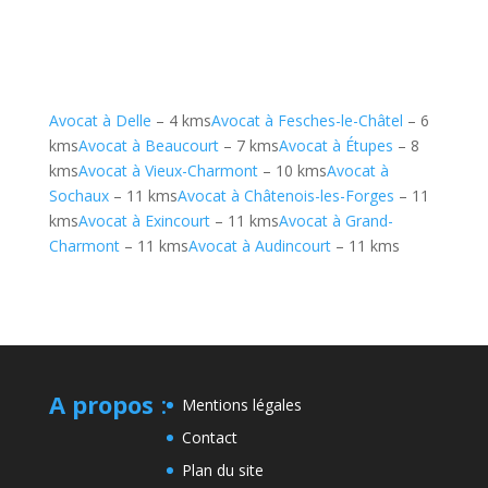
Avocat à Delle
– 4 kms
Avocat à Fesches-le-Châtel
– 6
kms
Avocat à Beaucourt
– 7 kms
Avocat à Étupes
– 8
kms
Avocat à Vieux-Charmont
– 10 kms
Avocat à
Sochaux
– 11 kms
Avocat à Châtenois-les-Forges
– 11
kms
Avocat à Exincourt
– 11 kms
Avocat à Grand-
Charmont
– 11 kms
Avocat à Audincourt
– 11 kms
A propos
:
Mentions légales
Contact
Plan du site