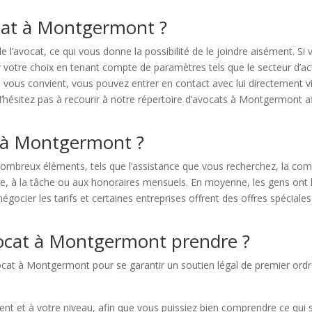
at à Montgermont ?
de l’avocat, ce qui vous donne la possibilité de le joindre aisément. 
 votre choix en tenant compte de paramètres tels que le secteur d’acti
i vous convient, vous pouvez entrer en contact avec lui directement v
ésitez pas à recourir à notre répertoire d’avocats à Montgermont afin
 à Montgermont ?
breux éléments, tels que l’assistance que vous recherchez, la comple
re, à la tâche ou aux honoraires mensuels. En moyenne, les gens ont l
gocier les tarifs et certaines entreprises offrent des offres spéciales
ocat à Montgermont prendre ?
avocat à Montgermont pour se garantir un soutien légal de premier ord
 et à votre niveau, afin que vous puissiez bien comprendre ce qui se 