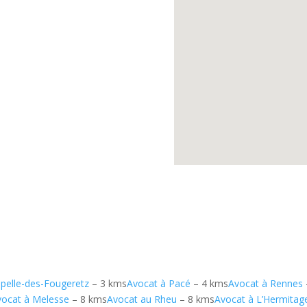
pelle-des-Fougeretz
– 3 kms
Avocat à Pacé
– 4 kms
Avocat à Rennes
vocat à Melesse
– 8 kms
Avocat au Rheu
– 8 kms
Avocat à L’Hermitag