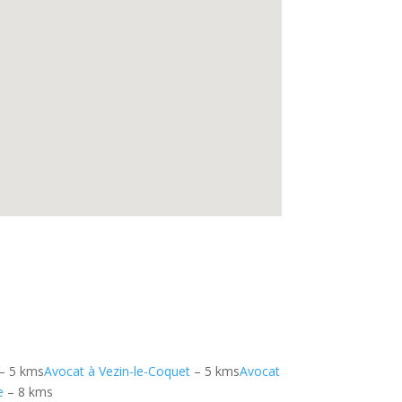
– 5 kms
Avocat à Vezin-le-Coquet
– 5 kms
Avocat
e
– 8 kms