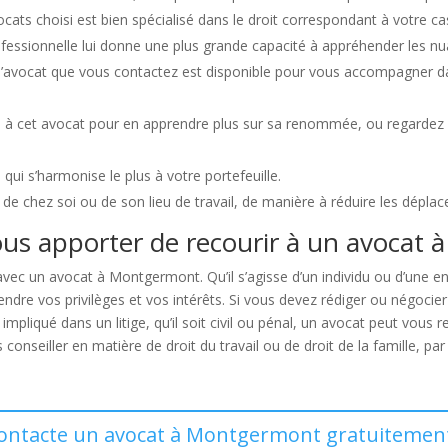
ocats choisi est bien spécialisé dans le droit correspondant à votre ca
fessionnelle lui donne une plus grande capacité à appréhender les nua
ue l’avocat que vous contactez est disponible pour vous accompagner 
u à cet avocat pour en apprendre plus sur sa renommée, ou regardez 
i qui s’harmonise le plus à votre portefeuille.
é de chez soi ou de son lieu de travail, de manière à réduire les dépla
ous apporter de recourir à un avocat
vec un avocat à Montgermont. Qu’il s’agisse d’un individu ou d’une e
endre vos privilèges et vos intérêts. Si vous devez rédiger ou négocie
 impliqué dans un litige, qu’il soit civil ou pénal, un avocat peut vous
conseiller en matière de droit du travail ou de droit de la famille, p
contacte un avocat à Montgermont gratuitement