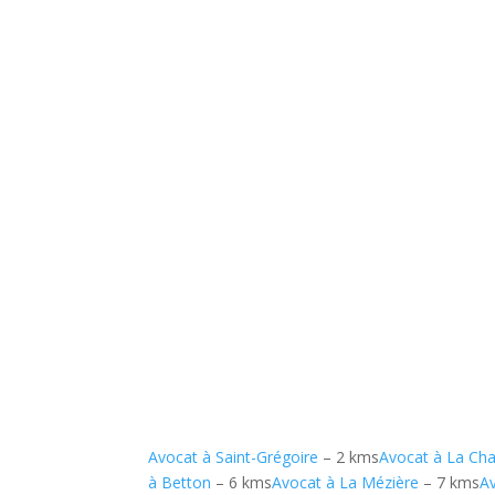
Avocat à Saint-Grégoire
– 2 kms
Avocat à La Cha
à Betton
– 6 kms
Avocat à La Mézière
– 7 kms
A