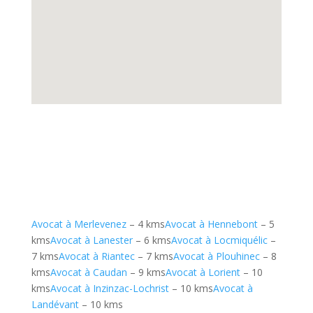
Avocat à Merlevenez
– 4 kms
Avocat à Hennebont
– 5
kms
Avocat à Lanester
– 6 kms
Avocat à Locmiquélic
–
7 kms
Avocat à Riantec
– 7 kms
Avocat à Plouhinec
– 8
kms
Avocat à Caudan
– 9 kms
Avocat à Lorient
– 10
kms
Avocat à Inzinzac-Lochrist
– 10 kms
Avocat à
Landévant
– 10 kms