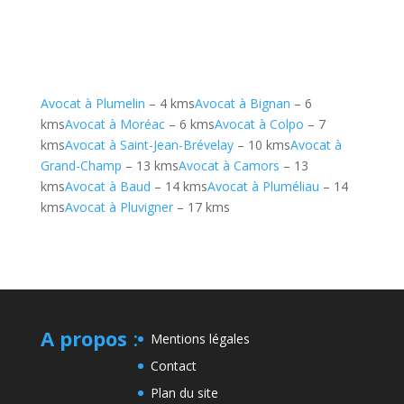
Avocat à Plumelin
– 4 kms
Avocat à Bignan
– 6
kms
Avocat à Moréac
– 6 kms
Avocat à Colpo
– 7
kms
Avocat à Saint-Jean-Brévelay
– 10 kms
Avocat à
Grand-Champ
– 13 kms
Avocat à Camors
– 13
kms
Avocat à Baud
– 14 kms
Avocat à Pluméliau
– 14
kms
Avocat à Pluvigner
– 17 kms
A propos
:
Mentions légales
Contact
Plan du site