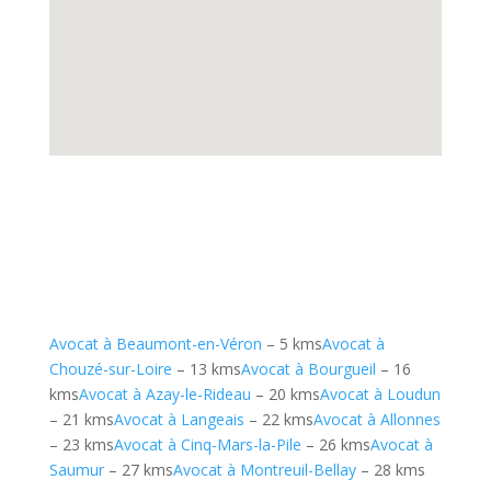
Avocat à Beaumont-en-Véron
– 5 kms
Avocat à
Chouzé-sur-Loire
– 13 kms
Avocat à Bourgueil
– 16
kms
Avocat à Azay-le-Rideau
– 20 kms
Avocat à Loudun
– 21 kms
Avocat à Langeais
– 22 kms
Avocat à Allonnes
– 23 kms
Avocat à Cinq-Mars-la-Pile
– 26 kms
Avocat à
Saumur
– 27 kms
Avocat à Montreuil-Bellay
– 28 kms