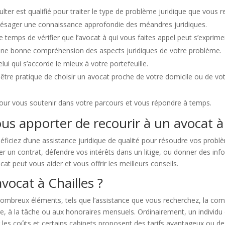
lter est qualifié pour traiter le type de problème juridique que vous r
présager une connaissance approfondie des méandres juridiques.
 temps de vérifier que l’avocat à qui vous faites appel peut s’exprimer 
une bonne compréhension des aspects juridiques de votre problème.
ui qui s’accorde le mieux à votre portefeuille.
être pratique de choisir un avocat proche de votre domicile ou de votre l
pour vous soutenir dans votre parcours et vous répondre à temps.
us apporter de recourir à un avocat à 
néficiez d’une assistance juridique de qualité pour résoudre vos prob
r un contrat, défendre vos intérêts dans un litige, ou donner des inform
cat peut vous aider et vous offrir les meilleurs conseils.
vocat à Chailles ?
breux éléments, tels que l’assistance que vous recherchez, la comple
re, à la tâche ou aux honoraires mensuels. Ordinairement, un individu
ter les coûts et certains cabinets proposent des tarifs avantageux ou 