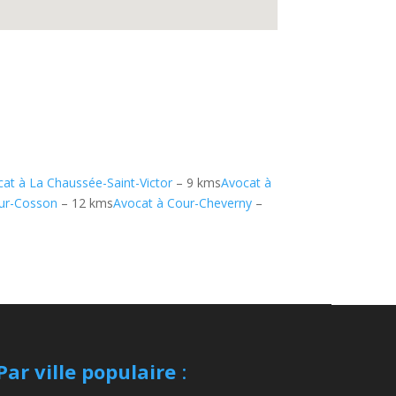
at à La Chaussée-Saint-Victor
– 9 kms
Avocat à
sur-Cosson
– 12 kms
Avocat à Cour-Cheverny
–
Par ville populaire
: