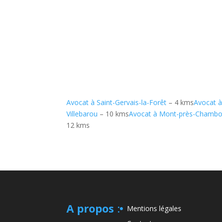
Avocat à Saint-Gervais-la-Forêt
– 4 kms
Avocat à
Villebarou
– 10 kms
Avocat à Mont-près-Chambo
12 kms
A propos
:
Mentions légales