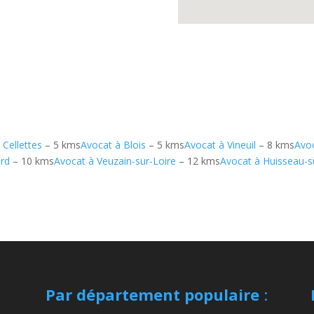
 Cellettes
– 5 kms
Avocat à Blois
– 5 kms
Avocat à Vineuil
– 8 kms
Avoc
rd
– 10 kms
Avocat à Veuzain-sur-Loire
– 12 kms
Avocat à Huisseau-
Par département populaire
: