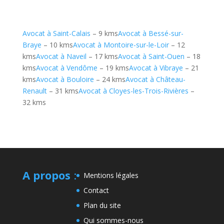
Avocat à Saint-Calais
– 9 kms
Avocat à Bessé-sur-
Braye
– 10 kms
Avocat à Montoire-sur-le-Loir
– 12
kms
Avocat à Naveil
– 17 kms
Avocat à Saint-Ouen
– 18
kms
Avocat à Vendôme
– 19 kms
Avocat à Vibraye
– 21
kms
Avocat à Bouloire
– 24 kms
Avocat à Château-
Renault
– 31 kms
Avocat à Cloyes-les-Trois-Rivières
–
32 kms
A propos
:
Mentions légales
Contact
Plan du site
Qui sommes-nous