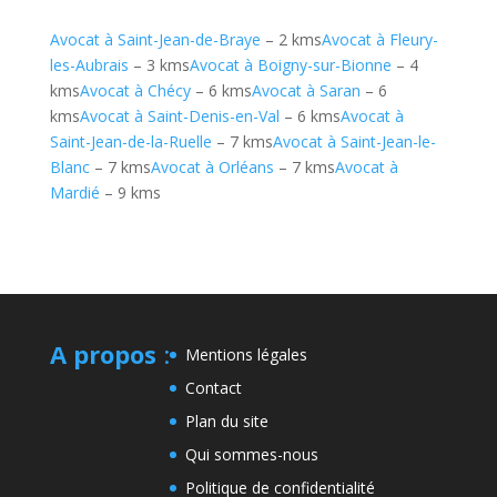
Avocat à Saint-Jean-de-Braye
– 2 kms
Avocat à Fleury-
les-Aubrais
– 3 kms
Avocat à Boigny-sur-Bionne
– 4
kms
Avocat à Chécy
– 6 kms
Avocat à Saran
– 6
kms
Avocat à Saint-Denis-en-Val
– 6 kms
Avocat à
Saint-Jean-de-la-Ruelle
– 7 kms
Avocat à Saint-Jean-le-
Blanc
– 7 kms
Avocat à Orléans
– 7 kms
Avocat à
Mardié
– 9 kms
A propos
:
Mentions légales
Contact
Plan du site
Qui sommes-nous
Politique de confidentialité