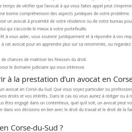
 temps de vérifier que l’avocat à qui vous faites appel peut s’exprimer 
une bonne compréhension des aspects juridiques de votre problème.
choisir un avocat à proximité de votre résidence ou de votre bureau pou
ui qui s’accorde le mieux à votre portefeuille.
prêt à vous aider, vous soutenir juridiquement et à répondre à vos r
u à cet avocat pour en apprendre plus sur sa renommée, ou regardez 
de chances de maitriser les finesses du droit.
 pour le domaine judiciaire qui vous intéresse.
rir à la prestation d’un avocat en Cors
 à un avocat en Corse-du-Sud. Que vous soyez particulier ou professi
os droits et vos intérêts. Dans le cas où vous auriez à rédiger ou à 
ous êtes engagé dans un contentieux, quel qu’il soit, un avocat peut v
dans vos décisions en lien avec le droit du travail et le droit de la 
en Corse-du-Sud ?