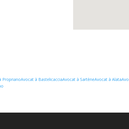
à Propriano
Avocat à Bastelicaccia
Avocat à Sartène
Avocat à Alata
Avo
no