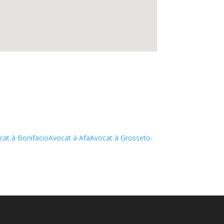
cat à Bonifacio
Avocat à Afa
Avocat à Grosseto-