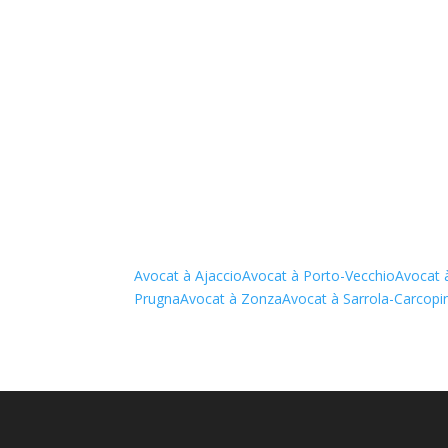
Avocat à Ajaccio
Avocat à Porto-Vecchio
Avocat 
Prugna
Avocat à Zonza
Avocat à Sarrola-Carcopi