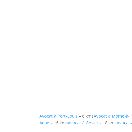
Avocat à Port-Louis
– 6 kms
Avocat à Morne-à-l
Anne
– 16 kms
Avocat à Gosier
– 18 kms
Avocat 