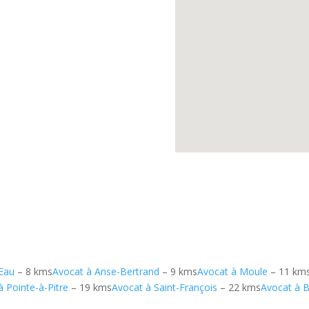
’Eau
– 8 kms
Avocat à Anse-Bertrand
– 9 kms
Avocat à Moule
– 11 km
à Pointe-à-Pitre
– 19 kms
Avocat à Saint-François
– 22 kms
Avocat à 