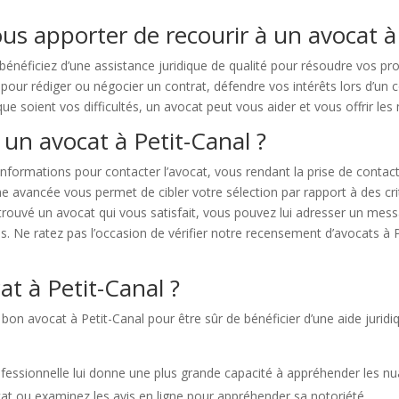
us apporter de recourir à un avocat à 
 bénéficiez d’une assistance juridique de qualité pour résoudre vos p
pour rédiger ou négocier un contrat, défendre vos intérêts lors d’un c
 que soient vos difficultés, un avocat peut vous aider et vous offrir les 
un avocat à Petit-Canal ?
nformations pour contacter l’avocat, vous rendant la prise de contact
vancée vous permet de cibler votre sélection par rapport à des critère
 trouvé un avocat qui vous satisfait, vous pouvez lui adresser un me
. Ne ratez pas l’occasion de vérifier notre recensement d’avocats à Pe
t à Petit-Canal ?
 bon avocat à Petit-Canal pour être sûr de bénéficier d’une aide juridi
fessionnelle lui donne une plus grande capacité à appréhender les nua
at ou examinez les avis en ligne pour appréhender sa notoriété.