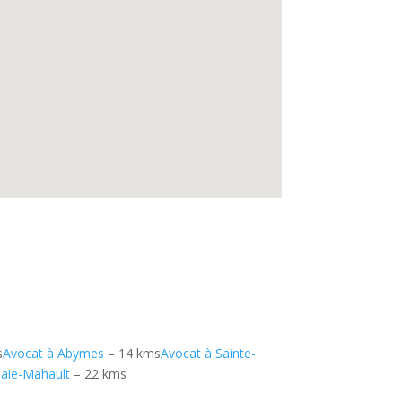
s
Avocat à Abymes
– 14 kms
Avocat à Sainte-
Baie-Mahault
– 22 kms