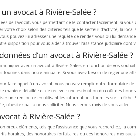
un avocat à Rivière-Salée ?
s de l’avocat, vous permettant de le contacter facilement. Si vous
otre choix selon des critères tels que le secteur d’activité, la locali
ous pouvez lui adresser une requête de rendez-vous ou lui demander p
tre disposition pour vous aider à trouver l’assistance judiciaire dont 
onnées d’un avocat à Rivière-Salée ?
communiquer avec un avocat à Rivière-Salée, en fonction de vos souhai
s fournies dans notre annuaire. Si vous avez besoin de régler une aff
our faire appel à un avocat, vous pouvez remplir notre formulaire de
 de manière détaillée et de recevoir une estimation du coût des honora
iser une rencontre en utilisant les informations fournies sur sa fich
ée, n’hésitez pas à nous solliciter. Nous serons ravis de vous aider.
vocat à Rivière-Salée ?
breux éléments, tels que l’assistance que vous recherchez, la comple
rifs horaires, des honoraires forfaitaires ou des honoraires mensuels