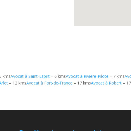
6 kms
Avocat à Saint-Esprit
– 6 kms
Avocat à Rivière-Pilote
– 7 kms
Av
Arlet
– 12 kms
Avocat à Fort-de-France
– 17 kms
Avocat à Robert
– 17