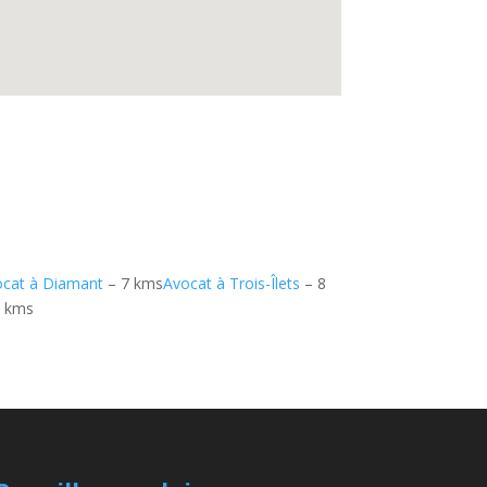
ocat à Diamant
– 7 kms
Avocat à Trois-Îlets
– 8
 kms