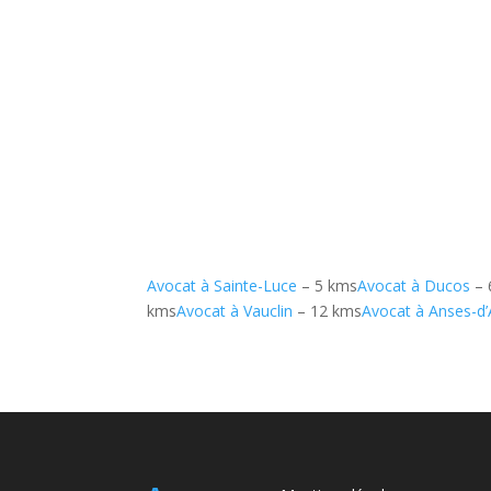
Avocat à Sainte-Luce
– 5 kms
Avocat à Ducos
– 
kms
Avocat à Vauclin
– 12 kms
Avocat à Anses-d’