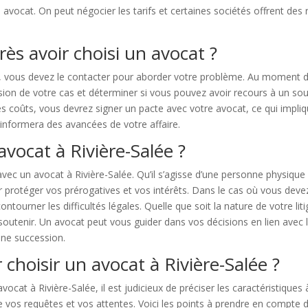
 avocat. On peut négocier les tarifs et certaines sociétés offrent des
rès avoir choisi un avocat ?
s, vous devez le contacter pour aborder votre problème. Au moment d
on de votre cas et déterminer si vous pouvez avoir recours à un souti
es coûts, vous devrez signer un pacte avec votre avocat, ce qui impliq
informera des avancées de votre affaire.
avocat à Rivière-Salée ?
vec un avocat à Rivière-Salée. Qu’il s’agisse d’une personne physique
r protéger vos prérogatives et vos intérêts. Dans le cas où vous deve
tourner les difficultés légales. Quelle que soit la nature de votre liti
outenir. Un avocat peut vous guider dans vos décisions en lien avec le d
une succession.
 choisir un avocat à Rivière-Salée ?
cat à Rivière-Salée, il est judicieux de préciser les caractéristiques à
e vos requêtes et vos attentes. Voici les points à prendre en compte d