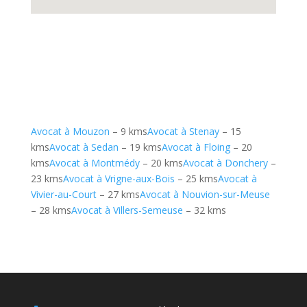
Avocat à Mouzon
– 9 kms
Avocat à Stenay
– 15
kms
Avocat à Sedan
– 19 kms
Avocat à Floing
– 20
kms
Avocat à Montmédy
– 20 kms
Avocat à Donchery
–
23 kms
Avocat à Vrigne-aux-Bois
– 25 kms
Avocat à
Vivier-au-Court
– 27 kms
Avocat à Nouvion-sur-Meuse
– 28 kms
Avocat à Villers-Semeuse
– 32 kms