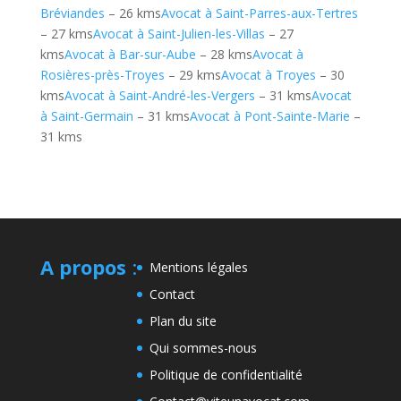
Bréviandes
– 26 kms
Avocat à Saint-Parres-aux-Tertres
– 27 kms
Avocat à Saint-Julien-les-Villas
– 27
kms
Avocat à Bar-sur-Aube
– 28 kms
Avocat à
Rosières-près-Troyes
– 29 kms
Avocat à Troyes
– 30
kms
Avocat à Saint-André-les-Vergers
– 31 kms
Avocat
à Saint-Germain
– 31 kms
Avocat à Pont-Sainte-Marie
–
31 kms
A propos
:
Mentions légales
Contact
Plan du site
Qui sommes-nous
Politique de confidentialité