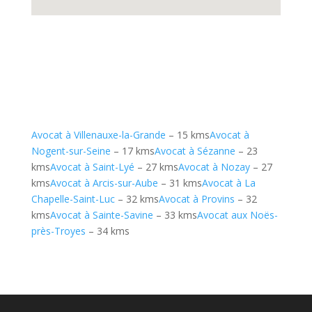
Avocat à Villenauxe-la-Grande
– 15 kms
Avocat à
Nogent-sur-Seine
– 17 kms
Avocat à Sézanne
– 23
kms
Avocat à Saint-Lyé
– 27 kms
Avocat à Nozay
– 27
kms
Avocat à Arcis-sur-Aube
– 31 kms
Avocat à La
Chapelle-Saint-Luc
– 32 kms
Avocat à Provins
– 32
kms
Avocat à Sainte-Savine
– 33 kms
Avocat aux Noës-
près-Troyes
– 34 kms