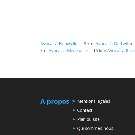
Avocat à Bouxwiller
– 8 kms
Avocat à Dettwiller
kms
Avocat à Mertzwiller
– 16 kms
Avocat à Reic
A propos
:
Mentions légales
Contact
Plan du site
Qui sommes-nous