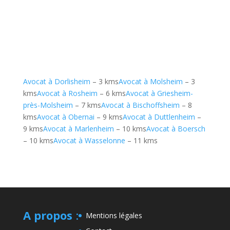
Avocat à Dorlisheim
– 3 kms
Avocat à Molsheim
– 3
kms
Avocat à Rosheim
– 6 kms
Avocat à Griesheim-
près-Molsheim
– 7 kms
Avocat à Bischoffsheim
– 8
kms
Avocat à Obernai
– 9 kms
Avocat à Duttlenheim
–
9 kms
Avocat à Marlenheim
– 10 kms
Avocat à Boersch
– 10 kms
Avocat à Wasselonne
– 11 kms
A propos
:
Mentions légales