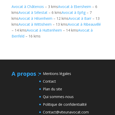
Avocat à Châtenois
– 3 kms
Avocat à Ebersheim
– 6
kms
Avocat à Sélestat
– 6 kms
Avocat à Epfig
– 7
kms
Avocat à Hilsenheim
– 12 kms
Avocat à Barr
– 13
kms
Avocat à Wittisheim
– 13 kms
Avocat à Ribeauvillé
– 14 kms
Avocat à Huttenheim
– 14 kms
Avocat à
Benfeld
– 16 kms
A propos
:
Mentions légales
Contact
Plan du site
Qui sommes-nous
Politique de confidentialité
Contact@viteunavocat.com