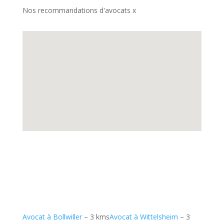
Nos recommandations d'avocats x
Avocat à Bollwiller
– 3 kms
Avocat à Wittelsheim
– 3