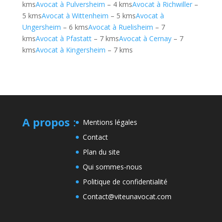
kms
Avocat à Pulversheim
– 4 kms
Avocat à Richwiller
–
5 kms
Avocat à Wittenheim
– 5 kms
Avocat à
Ungersheim
– 6 kms
Avocat à Ruelisheim
– 7
kms
Avocat à Pfastatt
– 7 kms
Avocat à Cernay
– 7
kms
Avocat à Kingersheim
– 7 kms
A propos
:
Mentions légales
Contact
Plan du site
Qui sommes-nous
Politique de confidentialité
Contact@viteunavocat.com