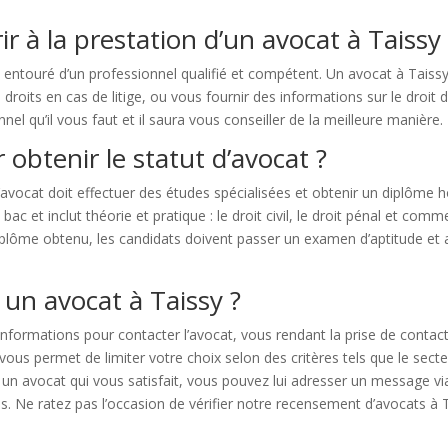
rir à la prestation d’un avocat à Taissy
e entouré d’un professionnel qualifié et compétent. Un avocat à Tais
droits en cas de litige, ou vous fournir des informations sur le droit du
el qu’il vous faut et il saura vous conseiller de la meilleure manière.
 obtenir le statut d’avocat ?
’avocat doit effectuer des études spécialisées et obtenir un diplôme 
 et inclut théorie et pratique : le droit civil, le droit pénal et commer
e diplôme obtenu, les candidats doivent passer un examen d’aptitude
 un avocat à Taissy ?
nformations pour contacter l’avocat, vous rendant la prise de contac
s permet de limiter votre choix selon des critères tels que le secteur 
é un avocat qui vous satisfait, vous pouvez lui adresser un message v
s. Ne ratez pas l’occasion de vérifier notre recensement d’avocats à T