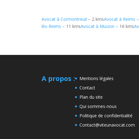
Avocat à Cormontreuil
– 2 kms
Avocat à Reims
–
lès-Reims
– 11 kms
Avocat à Muizon
– 16 kms
Av
A propos
:
Mentions légales
Contact
Plan du site
Qui sommes-nous
Politique de confidentialité
Contact@viteunavocat.com