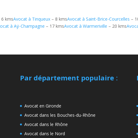
 6 kms
Avocat à Tinqueux
– 8 kms
Avocat à Saint-Brice-Courcelles
– 1
ocat à Aÿ-Champagne
– 17 kms
Avocat à Warmeriville
– 20 kms
Avoca
Par département populaire
:
Avocat en Gironde
Avocat dans les Bouches-du-Rhône
Avocat dans le Rhône
Avocat dans le Nord