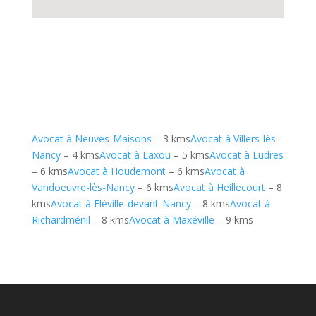
Avocat à Neuves-Maisons
– 3 kms
Avocat à Villers-lès-
Nancy
– 4 kms
Avocat à Laxou
– 5 kms
Avocat à Ludres
– 6 kms
Avocat à Houdemont
– 6 kms
Avocat à
Vandoeuvre-lès-Nancy
– 6 kms
Avocat à Heillecourt
– 8
kms
Avocat à Fléville-devant-Nancy
– 8 kms
Avocat à
Richardménil
– 8 kms
Avocat à Maxéville
– 9 kms