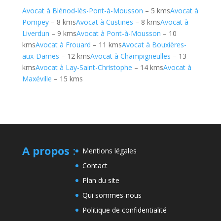
Avocat à Blénod-lès-Pont-à-Mousson
– 5 kms
Avocat à
Pompey
– 8 kms
Avocat à Custines
– 8 kms
Avocat à
Liverdun
– 9 kms
Avocat à Pont-à-Mousson
– 10
kms
Avocat à Frouard
– 11 kms
Avocat à Bouxières-
aux-Dames
– 12 kms
Avocat à Champigneulles
– 13
kms
Avocat à Lay-Saint-Christophe
– 14 kms
Avocat à
Maxéville
– 15 kms
A propos
:
Mentions légales
Contact
Plan du site
Qui sommes-nous
Politique de confidentialité