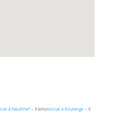
cat à Neufchef
– 9 kms
Avocat à Boulange
– 9