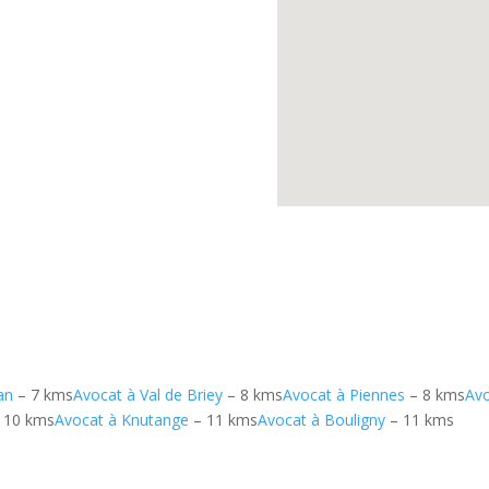
an
– 7 kms
Avocat à Val de Briey
– 8 kms
Avocat à Piennes
– 8 kms
Avo
 10 kms
Avocat à Knutange
– 11 kms
Avocat à Bouligny
– 11 kms