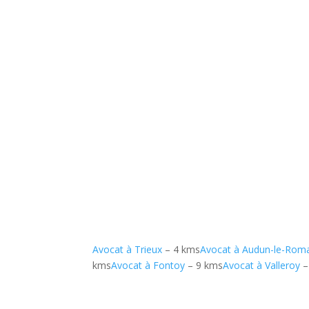
Avocat à Trieux
– 4 kms
Avocat à Audun-le-Rom
kms
Avocat à Fontoy
– 9 kms
Avocat à Valleroy
–