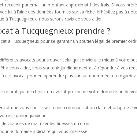
et recevoir par email un montant approximatif des frais. Si vous préf
ec lui à l’aide des données fournies sur sa fiche. N’hésitez pas à no
que à Tucquegnieux, nous serons ravis de vous aider.
cat à Tucquegnieux prendre ?
vocat à Tucquegnieux pour se garantir un soutien légal de premier ord
s différents avocats pour trouver celui qui convient le mieux à votre bu
prêt à vous aider, vous soutenir juridiquement et à répondre à vos r
u à cet avocat pour en apprendre plus sur sa renommée, ou regardez 
être pratique de choisir un avocat proche de votre domicile ou de votre l
’avocat que vous choisissez a une communication claire et adaptée à 
otre situation juridique.
de chances de maitriser les finesses du droit.
 pour le domaine judiciaire qui vous intéresse.