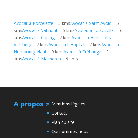
Avocat à Porcelette
– 5 kms
Avocat à Saint-Avold
– 5
kms
Avocat à Valmont
– 6 kms
Avocat à Folschviller
– 6
kms
Avocat à Carling
– 7 kms
Avocat à Ham-sous-
Varsberg
– 7 kms
Avocat à L’Hôpital
– 7 kms
Avocat à
Hombourg-Haut
– 9 kms
Avocat à Créhange
– 9
kms
Avocat à Macheren
– 9 kms
A propos
:
Mentions légales
Contact
Plan du site
Qui sommes-nous