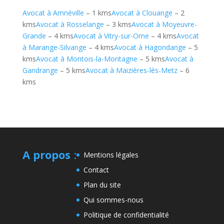
Avocat à Amnéville
– 1 kms
Avocat à Clouange
– 2
kms
Avocat à Rosselange
– 3 kms
Avocat à Moyeuvre-
Grande
– 4 kms
Avocat à Vitry-sur-Orne
– 4 kms
Avocat
à Marange-Silvange
– 4 kms
Avocat à Hagondange
– 5
kms
Avocat à Montois-la-Montagne
– 5 kms
Avocat à
Gandrange
– 5 kms
Avocat à Maizières-lès-Metz
– 6
kms
A propos
:
Mentions légales
Contact
Plan du site
Qui sommes-nous
Politique de confidentialité