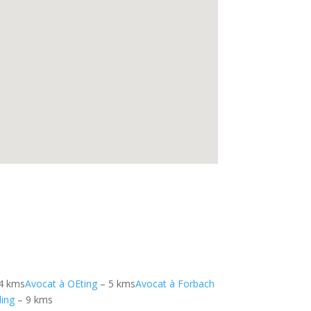
4 kms
Avocat à OEting
– 5 kms
Avocat à Forbach
ding
– 9 kms