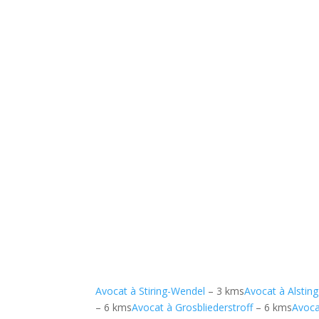
Avocat à Stiring-Wendel
– 3 kms
Avocat à Alsting
– 6 kms
Avocat à Grosbliederstroff
– 6 kms
Avoca