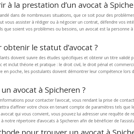
rir à la prestation d’un avocat à Spiche
ndé dans de nombreuses situations, que ce soit pour des problèmes j
t vous assister à rédiger ou à négocier un contrat, défendre vos inté
. Quels que soient vos problèmes ou besoins, un avocat est la personne 
 obtenir le statut d’avocat ?
ulants doivent suivre des études spécifiques et obtenir un titre validé 
 inclut théorie et pratique : le droit civil, le droit pénal et commercia
titre en poche, les postulants doivent démontrer leur compétence lor
 un avocat à Spicheren ?
informations pour contacter l’avocat, vous rendant la prise de contac
ttra d’affiner votre choix en tenant compte de paramètres tels que le 
n avocat qui vous convient, vous pouvez lui adresser une requête de 
ir à notre répertoire d’avocats à Spicheren afin de bénéficier de l’assi
éthode pour trouver un avocat à Spich