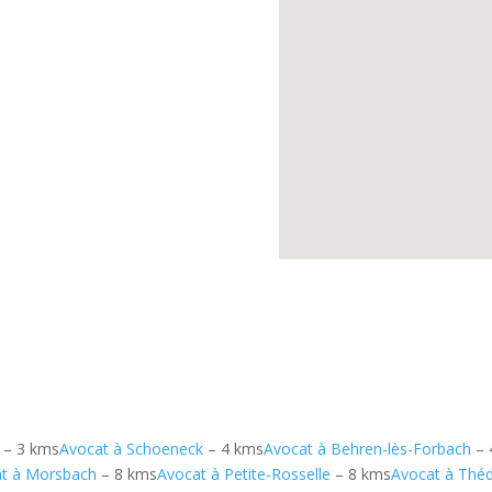
– 3 kms
Avocat à Schoeneck
– 4 kms
Avocat à Behren-lès-Forbach
– 
t à Morsbach
– 8 kms
Avocat à Petite-Rosselle
– 8 kms
Avocat à Thé