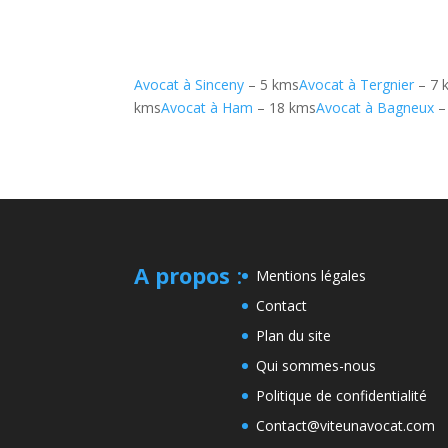
Avocat à Sinceny
– 5 kms
Avocat à Tergnier
– 7 
kms
Avocat à Ham
– 18 kms
Avocat à Bagneux
–
A propos
:
Mentions légales
Contact
Plan du site
Qui sommes-nous
Politique de confidentialité
Contact@viteunavocat.com