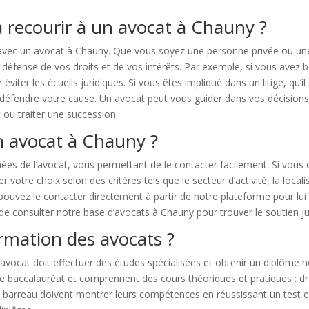
à recourir à un avocat à Chauny ?
 avec un avocat à Chauny. Que vous soyez une personne privée ou un
défense de vos droits et de vos intérêts. Par exemple, si vous avez b
viter les écueils juridiques. Si vous êtes impliqué dans un litige, qu’il
défendre votre cause. Un avocat peut vous guider dans vos décisions en 
 ou traiter une succession.
n avocat à Chauny ?
s de l’avocat, vous permettant de le contacter facilement. Si vous
votre choix selon des critères tels que le secteur d’activité, la locali
 pouvez le contacter directement à partir de notre plateforme pour l
e consulter notre base d’avocats à Chauny pour trouver le soutien ju
rmation des avocats ?
’avocat doit effectuer des études spécialisées et obtenir un diplôme 
baccalauréat et comprennent des cours théoriques et pratiques : droit
s au barreau doivent montrer leurs compétences en réussissant un test