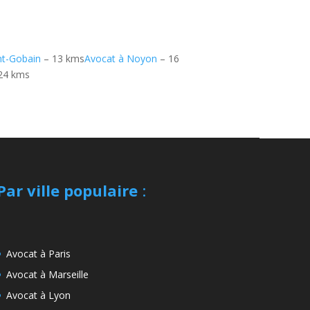
nt-Gobain
– 13 kms
Avocat à Noyon
– 16
24 kms
Par ville populaire
:
Avocat à Paris
Avocat à Marseille
Avocat à Lyon