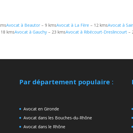
kms
Avocat à Beautor
– 9 kms
Avocat à La Fère
– 12 kms
Avocat à Sai
 18 kms
Avocat à Gauchy
– 23 kms
Avocat à Ribécourt-Dreslincourt
– 
Par département populaire
:
Avocat en Gironde
Avocat dans les Bouches-du-Rhône
Avocat dans le Rhône