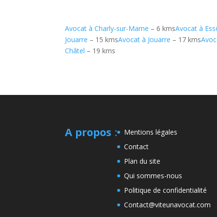
Avocat à Charly-sur-Marne
– 6 kms
Avocat à Es
Jouarre
– 15 kms
Avocat à Jouarre
– 17 kms
Avoc
Châtel
– 19 kms
A propos
:
Mentions légales
Contact
Plan du site
Qui sommes-nous
Politique de confidentialité
Contact@viteunavocat.com