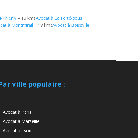
-Thierry
– 13 kms
Avocat à La Ferté-sous-
cat à Montmirail
– 18 kms
Avocat à Boissy-le-
Par ville populaire
:
Avocat à Paris
Avocat à Marseille
Avocat à Lyon