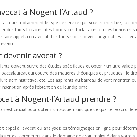
avocat à Nogent-l’Artaud ?
rs facteurs, notamment le type de service que vous recherchez, la comp
quer des tarifs horaires, des honoraires forfaitaires ou des honoraire
 faire appel à un avocat. Les tarifs sont souvent négociables et cert
 revenu.
 devenir avocat ?
lants doivent suivre des études spécifiques et obtenir un titre validé 
ccalauréat qui couvre des matières théoriques et pratiques : le droit c
édure administrative, etc. Les aspirants au barreau doivent montrer l
inscription après l’obtention de leur diplôme.
cat à Nogent-l’Artaud prendre ?
in est crucial pour obtenir un soutien juridique de qualité. Voici dif
t appel à l’avocat ou analysez les témoignages en ligne pour détermin
lliciter est compétent dans le domaine de droit impliqué dans votre si