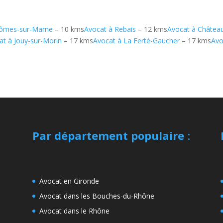
sômes-sur-Marne
– 10 kms
Avocat à Rebais
– 12 kms
Avocat à Château
at à Jouy-sur-Morin
– 17 kms
Avocat à La Ferté-Gaucher
– 17 kms
Avo
Par département populaire
:
Avocat en Gironde
Avocat dans les Bouches-du-Rhône
Avocat dans le Rhône