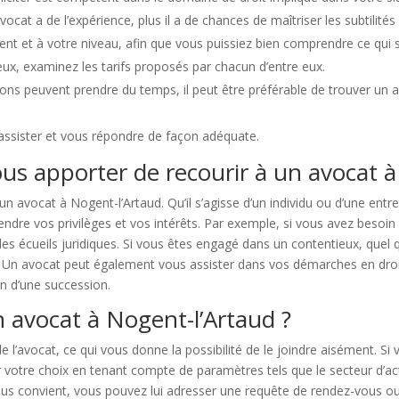
ocat a de l’expérience, plus il a de chances de maîtriser les subtilités
 et à votre niveau, afin que vous puissiez bien comprendre ce qui se 
eux, examinez les tarifs proposés par chacun d’entre eux.
ons peuvent prendre du temps, il peut être préférable de trouver un 
 assister et vous répondre de façon adéquate.
us apporter de recourir à un avocat à
un avocat à Nogent-l’Artaud. Qu’il s’agisse d’un individu ou d’une ent
endre vos privilèges et vos intérêts. Par exemple, si vous avez besoin
 les écueils juridiques. Si vous êtes engagé dans un contentieux, quel 
 Un avocat peut également vous assister dans vos démarches en droit d
on d’une succession.
n avocat à Nogent-l’Artaud ?
de l’avocat, ce qui vous donne la possibilité de le joindre aisément. 
 votre choix en tenant compte de paramètres tels que le secteur d’acti
ous convient, vous pouvez lui adresser une requête de rendez-vous ou 