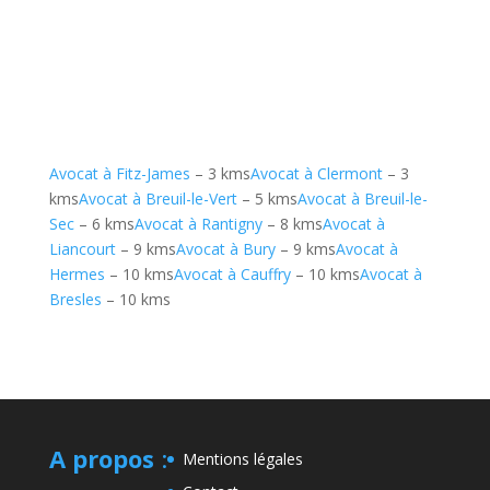
Avocat à Fitz-James
– 3 kms
Avocat à Clermont
– 3
kms
Avocat à Breuil-le-Vert
– 5 kms
Avocat à Breuil-le-
Sec
– 6 kms
Avocat à Rantigny
– 8 kms
Avocat à
Liancourt
– 9 kms
Avocat à Bury
– 9 kms
Avocat à
Hermes
– 10 kms
Avocat à Cauffry
– 10 kms
Avocat à
Bresles
– 10 kms
A propos
:
Mentions légales