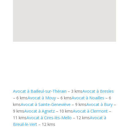
Avocat à Bailleul-sur-Thérain
– 3 kms
Avocat à Bresles
– 6 kms
Avocat à Mouy
– 6 kms
Avocat à Noailles
– 6
kms
Avocat à Sainte-Geneviève
– 9 kms
Avocat à Bury
–
9 kms
Avocat à Agnetz
– 10 kms
Avocat à Clermont
–
11 kms
Avocat à Cires-lès-Mello
– 12 kms
Avocat à
Breuil-le-Vert
– 12 kms