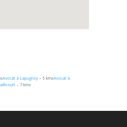
ms
Avocat à Lapugnoy
– 5 kms
Avocat à
illicourt
– 7 kms