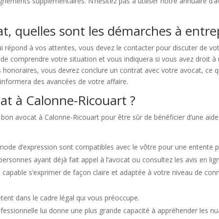
ements supplémentaires. N’hésitez pas à utiliser notre annuaire d’av
at, quelles sont les démarches à entr
 répond à vos attentes, vous devez le contacter pour discuter de vot
 de comprendre votre situation et vous indiquera si vous avez droit à
les honoraires, vous devrez conclure un contrat avec votre avocat, ce qu
informera des avancées de votre affaire.
at à Calonne-Ricouart ?
e bon avocat à Calonne-Ricouart pour être sûr de bénéficier d’une aide 
e mode d’expression sont compatibles avec le vôtre pour une entente pr
personnes ayant déjà fait appel à l’avocat ou consultez les avis en lig
t capable s’exprimer de façon claire et adaptée à votre niveau de c
ent dans le cadre légal qui vous préoccupe.
fessionnelle lui donne une plus grande capacité à appréhender les nua