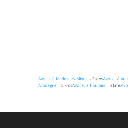
Avocat à Marles-les-Mines
– 2 kms
Avocat à Auc
Allouagne
– 5 kms
Avocat à Houdain
– 5 kms
Avo