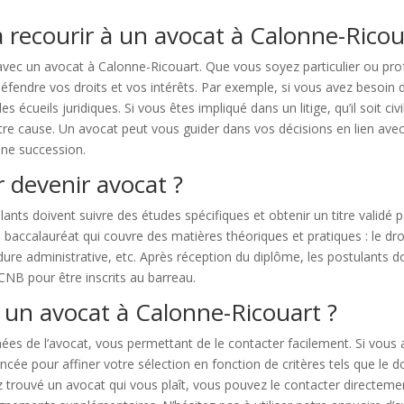
 recourir à un avocat à Calonne-Ricou
 avec un avocat à Calonne-Ricouart. Que vous soyez particulier ou p
éfendre vos droits et vos intérêts. Par exemple, si vous avez besoin 
es écueils juridiques. Si vous êtes impliqué dans un litige, qu’il soit c
e cause. Un avocat peut vous guider dans vos décisions en lien avec le 
une succession.
 devenir avocat ?
lants doivent suivre des études spécifiques et obtenir un titre validé 
ccalauréat qui couvre des matières théoriques et pratiques : le droit c
édure administrative, etc. Après réception du diplôme, les postulant
CNB pour être inscrits au barreau.
 un avocat à Calonne-Ricouart ?
s de l’avocat, vous permettant de le contacter facilement. Si vous 
ncée pour affiner votre sélection en fonction de critères tels que le 
 trouvé un avocat qui vous plaît, vous pouvez le contacter directemen