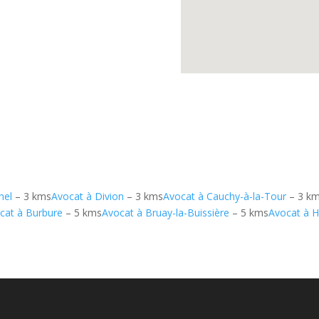
hel
– 3 kms
Avocat à Divion
– 3 kms
Avocat à Cauchy-à-la-Tour
– 3 k
cat à Burbure
– 5 kms
Avocat à Bruay-la-Buissière
– 5 kms
Avocat à Ha