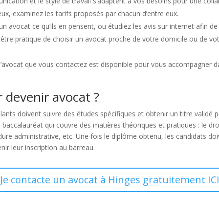
ation et le style de travail s’adaptent à vos besoins pour une colla
eux, examinez les tarifs proposés par chacun d’entre eux.
 avocat ce qu’ils en pensent, ou étudiez les avis sur internet afin de
être pratique de choisir un avocat proche de votre domicile ou de votre l
ue l’avocat que vous contactez est disponible pour vous accompagner 
 devenir avocat ?
lants doivent suivre des études spécifiques et obtenir un titre validé 
ccalauréat qui couvre des matières théoriques et pratiques : le droit c
édure administrative, etc. Une fois le diplôme obtenu, les candidats d
 leur inscription au barreau.
Je contacte un avocat à Hinges gratuitement IC