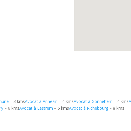
thune
– 3 kms
Avocat à Annezin
– 4 kms
Avocat à Gonnehem
– 4 kms
A
ry
– 6 kms
Avocat à Lestrem
– 6 kms
Avocat à Richebourg
– 8 kms