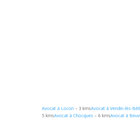
Avocat à Locon
– 3 kms
Avocat à Vendin-lès-Bé
5 kms
Avocat à Chocques
– 6 kms
Avocat à Beuv