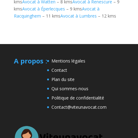
kms
Avocat à Watten
– 8 kms
Avocat à Renescure
– 9
kms
Avocat à Éperlecques
– 9 kms
Avocat à
Racquinghem
– 11 kms
Avocat à Lumbres
– 12 kms
A propos
:
Mentions légales
Contact
Plan du site
Qui sommes-nous
Politique de confidentialité
Contact@viteunavocat.com