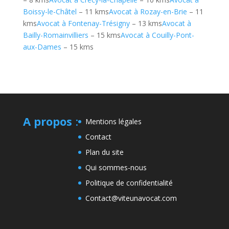
Boissy-le-Châtel
– 11 kms
Avocat à Rozay-en-Brie
– 11
kms
Avocat à Fontenay-Trésigny
– 13 kms
Avocat à
Bailly-Romainvilliers
– 15 kms
Avocat à Couilly-Pont-
aux-Dames
– 15 kms
A propos
:
Mentions légales
Contact
Plan du site
Qui sommes-nous
Politique de confidentialité
Contact@viteunavocat.com