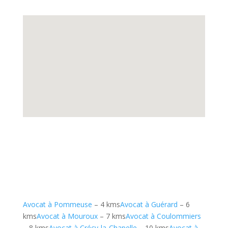
Avocat à Pommeuse
– 4 kms
Avocat à Guérard
– 6
kms
Avocat à Mouroux
– 7 kms
Avocat à Coulommiers
– 8 kms
Avocat à Crécy-la-Chapelle
– 10 kms
Avocat à