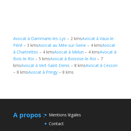
Avocat à Dammarie-les-Lys
– 2 kms
Avocat à Vaux-le-
Pénil
– 3 kms
Avocat au Mée-sur-Seine
– 4 kms
Avocat
à Chartrettes
– 4 kms
Avocat à Melun
– 4 kms
Avocat à
Bois-le-Roi
– 5 kms
Avocat à Boissise-le-Roi
– 7
kms
Avocat à Vert-Saint-Denis
– 8 kms
Avocat à Cesson
– 8 kms
Avocat à Pringy
– 8 kms
A propos
:
Mentions légales
Contact