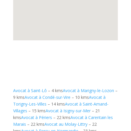
Avocat à Saint-Lô
– 4 kms
Avocat à Marigny-le-Lozon
–
9 kms
Avocat à Condé-sur-Vire
– 10 kms
Avocat à
Torigny-Les-Villes
– 14 kms
Avocat à Saint-Amand-
Villages
– 15 kms
Avocat à Isigny-sur-Mer
– 21
kms
Avocat à Périers
– 22 kms
Avocat à Carentain les
Marais
– 22 kms
Avocat au Molay-Littry
– 22
kms
Avocat à Percy-en-Normandie
– 23 kms