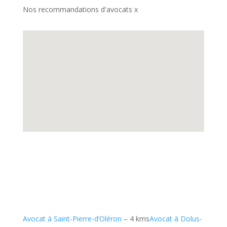
Nos recommandations d'avocats x
Avocat à Saint-Pierre-d’Oléron
– 4 kms
Avocat à Dolus-