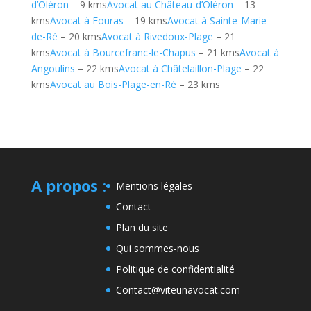
d’Oléron
– 9 kms
Avocat au Château-d’Oléron
– 13
kms
Avocat à Fouras
– 19 kms
Avocat à Sainte-Marie-
de-Ré
– 20 kms
Avocat à Rivedoux-Plage
– 21
kms
Avocat à Bourcefranc-le-Chapus
– 21 kms
Avocat à
Angoulins
– 22 kms
Avocat à Châtelaillon-Plage
– 22
kms
Avocat au Bois-Plage-en-Ré
– 23 kms
A propos
:
Mentions légales
Contact
Plan du site
Qui sommes-nous
Politique de confidentialité
Contact@viteunavocat.com