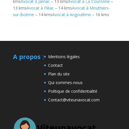
kms
Avocat à Jarnac
– 13 kms
Avocat à La Couronne
–
13 kms
Avocat à Fléac
– 14 kms
Avocat à Mouthiers-
sur-Boëme
– 14 kms
Avocat à Angoulême
– 16 kms
A propos
:
Mentions légales
Contact
Plan du site
Qui sommes-nous
Politique de confidentialité
Contact@viteunavocat.com