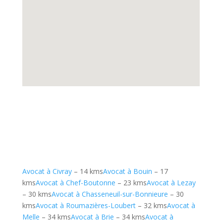
Avocat à Civray
– 14 kms
Avocat à Bouin
– 17
kms
Avocat à Chef-Boutonne
– 23 kms
Avocat à Lezay
– 30 kms
Avocat à Chasseneuil-sur-Bonnieure
– 30
kms
Avocat à Roumazières-Loubert
– 32 kms
Avocat à
Melle
– 34 kms
Avocat à Brie
– 34 kms
Avocat à