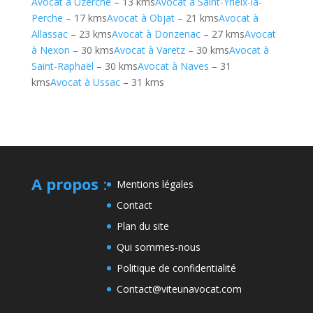
Avocat à Uzerche
– 13 kms
Avocat à Saint-Yrieix-la-
Perche
– 17 kms
Avocat à Objat
– 21 kms
Avocat à
Allassac
– 23 kms
Avocat à Donzenac
– 27 kms
Avocat
à Nexon
– 30 kms
Avocat à Varetz
– 30 kms
Avocat à
Saint-Raphaël
– 30 kms
Avocat à Naves
– 31
kms
Avocat à Ussac
– 31 kms
A propos
:
Mentions légales
Contact
Plan du site
Qui sommes-nous
Politique de confidentialité
Contact@viteunavocat.com