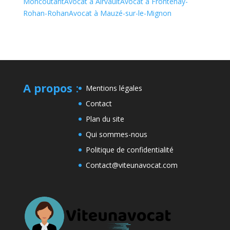
Moncoutant
Avocat à Airvault
Avocat à Frontenay-
Rohan-Rohan
Avocat à Mauzé-sur-le-Mignon
A propos
:
Mentions légales
Contact
Plan du site
Qui sommes-nous
Politique de confidentialité
Contact@viteunavocat.com