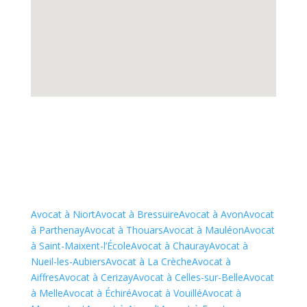
Avocat à Niort
Avocat à Bressuire
Avocat à Avon
Avocat
à Parthenay
Avocat à Thouars
Avocat à Mauléon
Avocat
à Saint-Maixent-l’École
Avocat à Chauray
Avocat à
Nueil-les-Aubiers
Avocat à La Crèche
Avocat à
Aiffres
Avocat à Cerizay
Avocat à Celles-sur-Belle
Avocat
à Melle
Avocat à Échiré
Avocat à Vouillé
Avocat à